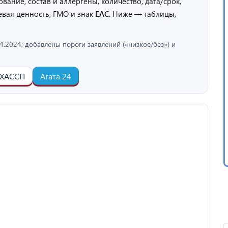
вание, состав и аллергены, количество, дата/срок,
евая ценность, ГМО и знак
EAC
. Ниже — таблицы,
.2024; добавлены пороги заявлений («низкое/без») и
ХАССП
Агата 24