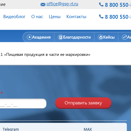
office@gsg-rt.ru
8 800 550
ние
8 800 550
Видеоблог
О нас
Цены
Контакты
Академия
Благодарности
Кейсы
А
11 «Пищевая продукция в части ее маркировки»
н
*
Отправить заявку
Telegram
MAX