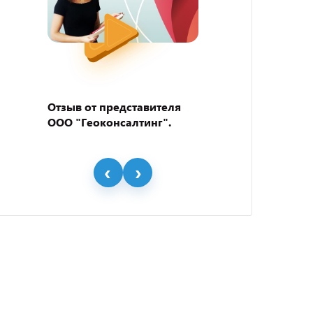
Отзыв от представителя
Отзыв
ООО "Геоконсалтинг".
пивно
"BEER