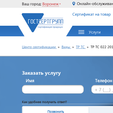
Воронеж
Онлайн-обслужива
Ваш город:
Сертификат на товар
Услуги
Центр сертификации
»
Виды
»
ТР ТС
»
ТР ТС 022 20
Заказать услугу
Имя
Телефо
Как удобнее получить ответ?
Позвонить