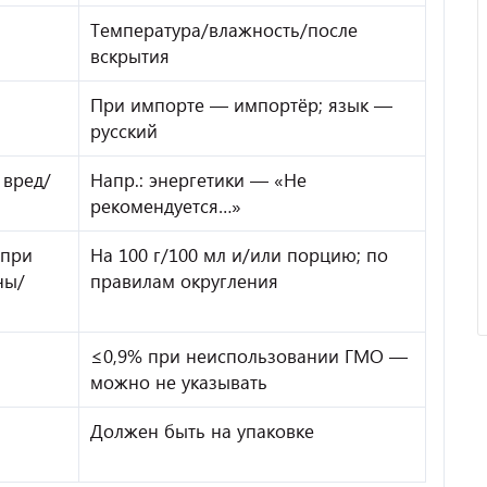
Температура/влажность/после
вскрытия
При импорте — импортёр; язык —
русский
Отзыв от ООО "Пирамит".
 вред/
Напр.: энергетики — «Не
рекомендуется…»
 при
На 100 г/100 мл и/или порцию; по
ны/
правилам округления
≤0,9% при неиспользовании ГМО —
можно не указывать
Должен быть на упаковке