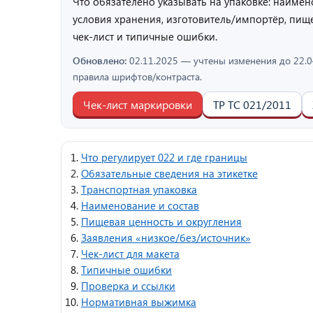
Что обязателенo указывать на упаковке: наимено
условия хранения, изготовитель/импортёр, пищ
чек‑лист и типичные ошибки.
Обновлено:
02.11.2025
— учтены изменения до 22.04
правила шрифтов/контраста.
Чек‑лист маркировки
ТР ТС 021/2011
Что регулирует 022 и где границы
Обязательные сведения на этикетке
Транспортная упаковка
Наименование и состав
Пищевая ценность и округления
Заявления «низкое/без/источник»
Чек‑лист для макета
Типичные ошибки
Проверка и ссылки
Нормативная выжимка