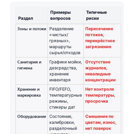
Примеры
Типичные
Раздел
вопросов
риски
Зоны и потоки
Разделение
Пересечение
«чистых/
потоков,
грязных»,
перекрёстное
маршруты
загрязнение
сырья/отходов
Санитария и
Графики мойки,
Отсутствие
гигиена
дезсредства,
журналов,
хранение
невалидные
инвентаря
концентрации
Хранение и
FIFO/FEFO,
Нет контроля
маркировка
температурные
температуры,
режимы,
просрочка
стикеры дат
Оборудование
Состояние,
Смешение по
калибровки,
цветам, износ,
разделочный
нет поверок