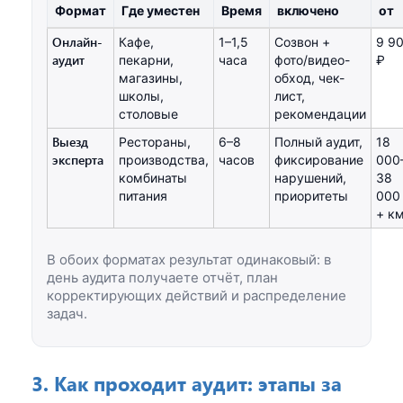
Формат
Где уместен
Время
включено
от
Онлайн-
Кафе,
1–1,5
Созвон +
9 9
аудит
пекарни,
часа
фото/видео-
₽
магазины,
обход, чек-
школы,
лист,
столовые
рекомендации
Выезд
Рестораны,
6–8
Полный аудит,
18
эксперта
производства,
часов
фиксирование
000
комбинаты
нарушений,
38
питания
приоритеты
000
+ к
В обоих форматах результат одинаковый: в
день аудита получаете отчёт, план
корректирующих действий и распределение
задач.
3. Как проходит аудит: этапы за