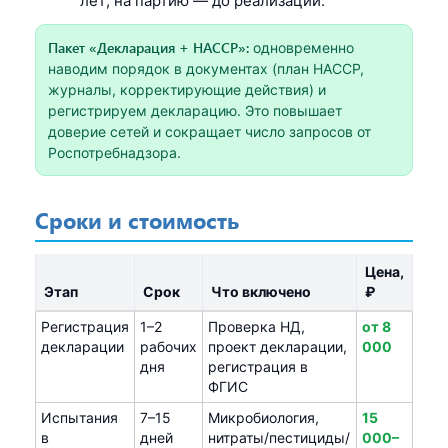
лет; на партию — до реализации.
Пакет «Декларация + HACCP»:
одновременно
наводим порядок в документах (план HACCP,
журналы, корректирующие действия) и
регистрируем декларацию. Это повышает
доверие сетей и сокращает число запросов от
Роспотребнадзора.
Сроки и стоимость
Цена,
Этап
Срок
Что включено
₽
Регистрация
1–2
Проверка НД,
от 8
декларации
рабочих
проект декларации,
000
дня
регистрация в
ФГИС
Испытания
7–15
Микробиология,
15
в
дней
нитраты/пестициды/
000–