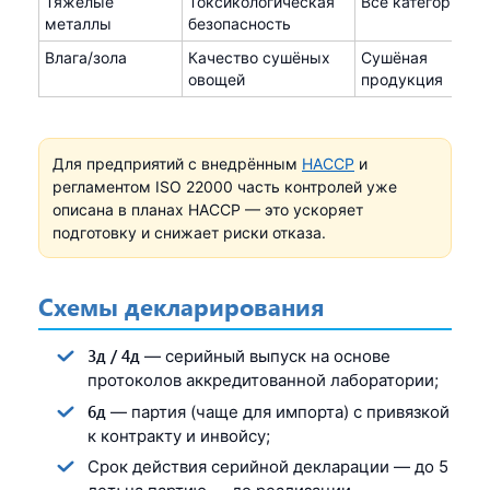
Тяжёлые
Токсикологическая
Все категории
металлы
безопасность
Влага/зола
Качество сушёных
Сушёная
овощей
продукция
Для предприятий с внедрённым
HACCP
и
регламентом ISO 22000 часть контролей уже
описана в планах HACCP — это ускоряет
подготовку и снижает риски отказа.
Схемы декларирования
3д / 4д
— серийный выпуск на основе
протоколов аккредитованной лаборатории;
6д
— партия (чаще для импорта) с привязкой
к контракту и инвойсу;
Срок действия серийной декларации — до 5