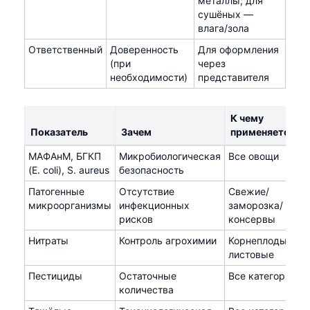
металлы; для
сушёных —
влага/зола
Ответственный
Доверенность
Для оформления
(при
через
необходимости)
представителя
К чему
Показатель
Зачем
применяется
МАФАнМ, БГКП
Микробиологическая
Все овощи
(E. coli), S. aureus
безопасность
Патогенные
Отсутствие
Свежие/
микроорганизмы
инфекционных
заморозка/
рисков
консервы
Нитраты
Контроль агрохимии
Корнеплоды,
листовые
Пестициды
Остаточные
Все категории
количества