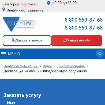
с 9:00 до 18:00
Ваш город:
Воронеж
Онлайн-обслуживание
8 800 550-87-68
8 800 550-87-68
Заказать звонок
Узнать онлайн
МЕНЮ
Центр сертификации
»
Виды
»
Декларирование
»
Декларация на овощи и плодоовощную продукцию
Заказать услугу
Имя